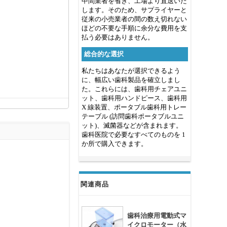
中間業者を省き、工場より直送いた
します。そのため、サプライヤーと
従来の小売業者の間の数え切れない
ほどの不要な手順に余分な費用を支
払う必要はありません。
総合的な選択
私たちはあなたが選択できるよう
に、幅広い歯科製品を確立しまし
た。これらには、歯科用チェアユニ
ット、歯科用ハンドピース、歯科用
X 線装置、ポータブル歯科用トレー
テーブル (訪問歯科ポータブルユニ
ット)、滅菌器などが含まれます。
歯科医院で必要なすべてのものを 1
か所で購入できます。
関連商品
歯科治療用電動式マ
イクロモーター（水