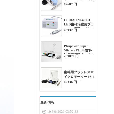
タンクと蠕動ポンプ
69687 円
付き）
CICDAD NL400-3
LED歯科治療用ブラ
シレス電動マイクロ
43932 円
モーター
Pluspower Super
Micro S PLUS 歯科
治療用電動式マイク
259070 円
ロモーター（水タン
ク付き）
歯科用ブラシレスマ
イクロモーター 16:1
/ 1:1 / 1:5 水タンク
62336 円
とLEDライト付き
最新情報
10 Feb 2026 03:52:33