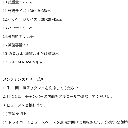
10.総重量：7.75kg
11.外観サイズ：30×19×35cm
12.パッケージサイズ：38×29×45cm
13.パワー：500W
14.滅菌時間：11分
15.滅菌容量：3L
16. 必要な水: 蒸留水または精製水
17. SKU: MT-D-SUN3(I)-220
メンテナンスとサービス
1.月に1回、蒸留水タンクを洗浄してください。
2. 月に 1 回、チャンバーの内面をアルコールで清掃してください。
3. ヒューズを交換します。
(1) 電源を切る
(2) ドライバーでヒューズベースを反時計回りに回転させて、交換する溶