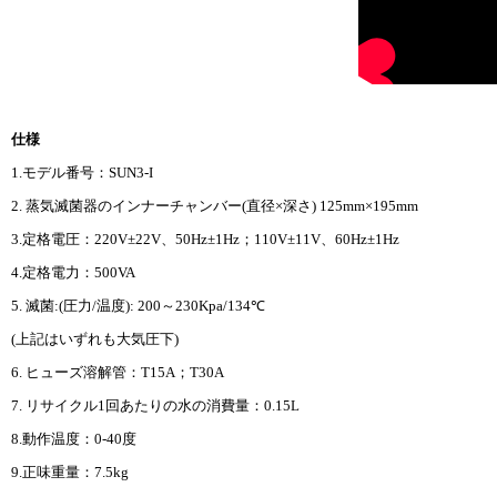
仕様
1.モデル番号：SUN3-I
2. 蒸気滅菌器のインナーチャンバー(直径×深さ) 125mm×195mm
3.定格電圧：220V±22V、50Hz±1Hz；110V±11V、60Hz±1Hz
4.定格電力：500VA
5. 滅菌:(圧力/温度): 200～230Kpa/134℃
(上記はいずれも大気圧下)
6. ヒューズ溶解管：T15A；T30A
7. リサイクル1回あたりの水の消費量：0.15L
8.動作温度：0-40度
9.正味重量：7.5kg