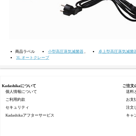
商品ラベル
小型高圧蒸気滅菌器
,
卓上型高圧蒸気滅菌
3L オートクレーブ
Kadashikaについて
ご注文
個人情報について
送料
ご利用約款
お支
セキュリティ
注文
Kadashikaアフターサービス
キャ