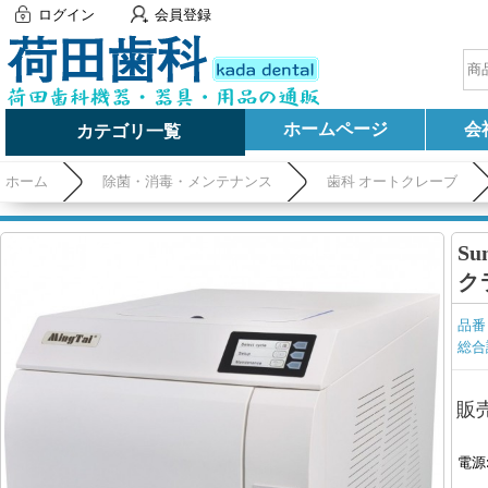
ログイン
会員登録
ホームページ
会
カテゴリ一覧
ホーム
除菌・消毒・メンテナンス
歯科 オートクレーブ
Su
ク
品番
総合
販
電源