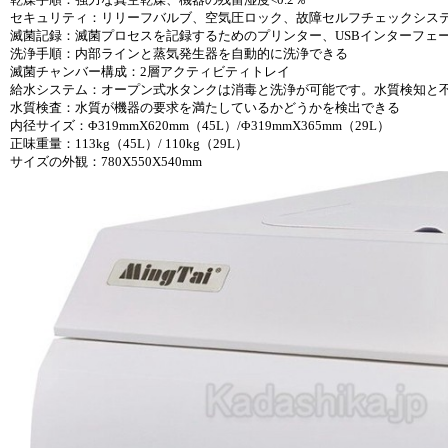
セキュリティ：リリーフバルブ、空気圧ロック、故障セルフチェックシス
滅菌記録：滅菌プロセスを記録するためのプリンター、USBインターフェ
洗浄手順：内部ラインと蒸気発生器を自動的に洗浄できる
滅菌チャンバー構成：2層アクティビティトレイ
給水システム：オープン式水タンクは消毒と洗浄が可能です。水質検知と不
水質検査：水質が機器の要求を満たしているかどうかを検出できる
内径サイズ：Φ319mmX620mm（45L）/Φ319mmX365mm（29L）
正味重量：113kg（45L）/ 110kg（29L）
サイズの外観：780X550X540mm