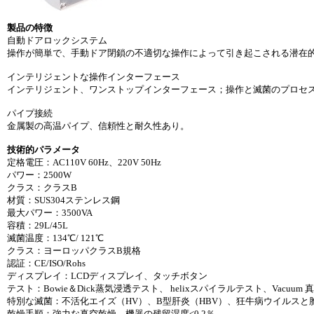
製品の特徴
自動ドアロックシステム
操作が簡単で、手動ドア閉鎖の不適切な操作によって引き起こされる潜在
インテリジェントな操作インターフェース
インテリジェント、ワンストップインターフェース；操作と滅菌のプロセ
パイプ接続
金属製の高温パイプ、信頼性と耐久性あり。
技術的パラメータ
定格電圧：AC110V 60Hz、220V 50Hz
パワー：2500W
クラス：クラスB
材質：SUS304ステンレス鋼
最大パワー：3500VA
容積：29L/45L
滅菌温度：134℃/ 121℃
クラス：ヨーロッパクラスB規格
認証：CE/ISO/Rohs
ディスプレイ：LCDディスプレイ、タッチボタン
テスト：Bowie＆Dick蒸気浸透テスト、 helixスパイラルテスト、Vacuum
特別な滅菌：不活化エイズ（HV）、B型肝炎（HBV）、狂牛病ウイルスと
乾燥手順：強力な真空乾燥、機器の残留湿度<0.2％