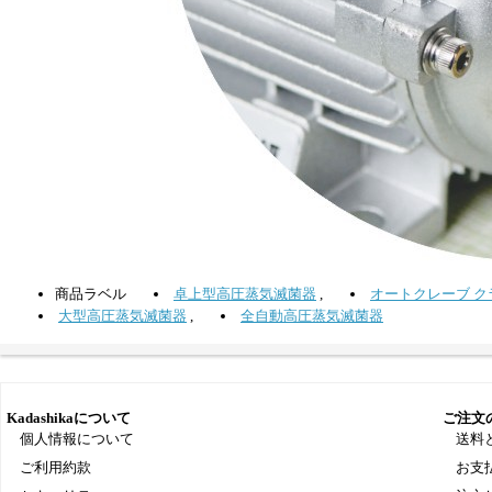
商品ラベル
卓上型高圧蒸気滅菌器
,
オートクレーブ クラ
大型高圧蒸気滅菌器
,
全自動高圧蒸気滅菌器
Kadashikaについて
ご注文
個人情報について
送料
ご利用約款
お支