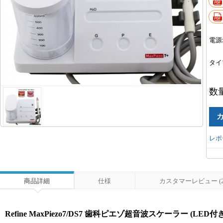
電源
タイ
数
レポ
商品詳細
仕様
カスタマーレビュー (2
Refine MaxPiezo7/DS7 歯科ピエゾ超音波スケーラー (LED