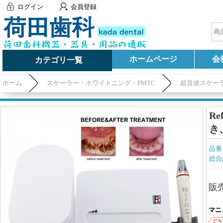
ログイン
会員登録
ホームページ
会
カテゴリ一覧
ホーム
スケーラー・ホワイトニング・PMTC
超音波スケー
Re
き
品番
総合
販
マニ