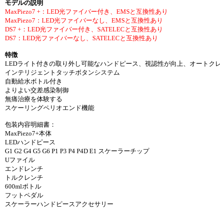
モデルの説明
MaxPiezo7 +：LED光ファイバー付き、EMSと互換性あり
MaxPiezo7：LED光ファイバーなし、EMSと互換性あり
DS7 +：LED光ファイバー付き、SATELECと互換性あり
DS7：LED光ファイバーなし、SATELECと互換性あり
特徴
LEDライト付きの取り外し可能なハンドピース、視認性が向上、オートク
インテリジェントタッチボタンシステム
自動給水ボトル付き
よりよい交差感染制御
無痛治療を体験する
スケーリングペリオエンド機能
包装内容明細書：
MaxPiezo7+本体
LEDハンドピース
G1 G2 G4 G5 G6 P1 P3 P4 P4D E1 スケーラーチップ
Uファイル
エンドレンチ
トルクレンチ
600mlボトル
フットペダル
スケーラーハンドピースアクセサリー