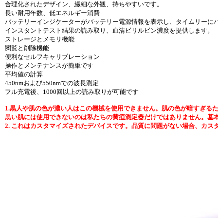
合理化されたデザイン、繊細な外観、持ちやすいです。
長い耐用年数、低エネルギー消費
バッテリーインジケーターがバッテリー電源情報を表示し、タイムリーに
インスタントテスト結果の読み取り、血清ビリルビン濃度を提供します。
ストレージとメモリ機能
閲覧と削除機能
便利なセルフキャリブレーション
操作とメンテナンスが簡単です
平均値の計算
450nmおよび550nmでの波長測定
フル充電後、1000回以上の読み取りが可能です
1.黒人や肌の色が濃い人はこの機械を使用できません。肌の色が暗すぎる
黒い肌には使用できないのは私たちの黄疸測定器だけではありません。基
2. これはカスタマイズされたデバイスです。品質に問題がない場合、カス