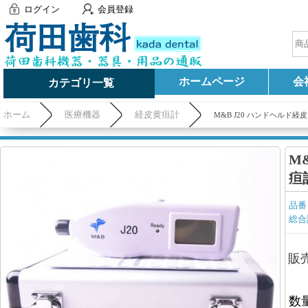
ログイン
会員登録
ホームページ
会
カテゴリ一覧
ホーム
医療機器
経皮黄疸計
M&B J20 ハンドヘルド
M
疸
品番
総合
販
数