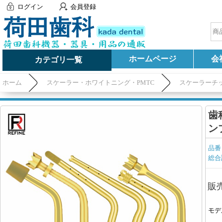
ログイン
会員登録
ホームページ
会
カテゴリ一覧
ホーム
スケーラー・ホワイトニング・PMTC
スケーラーチ
適用)
歯
ンプ
品番
総合
販
モデ