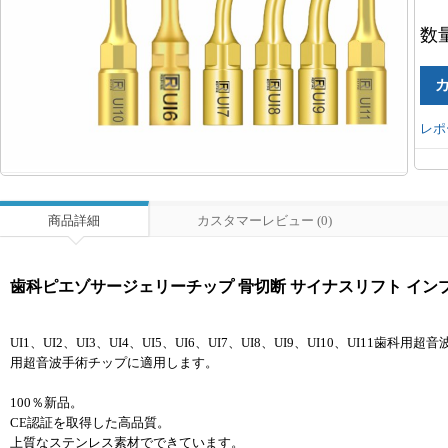
数
レポ
商品詳細
カスタマーレビュー (0)
歯科ピエゾサージェリーチップ 骨切断 サイナスリフト インプラント用 
UI1、UI2、UI3、UI4、UI5、UI6、UI7、UI8、UI9、UI10、UI11歯科用超音波手術チップはMe
用超音波手術チップに適用します。
100％新品。
CE認証を取得した高品質。
上質なステンレス素材でできています。