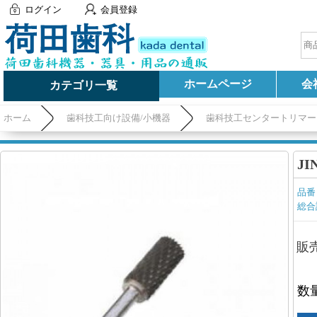
ログイン
会員登録
ホームページ
会
カテゴリ一覧
ホーム
歯科技工向け設備/小機器
歯科技工センタートリマー
J
品番
総合
販
数