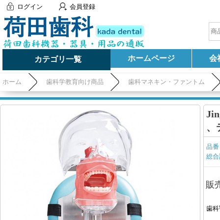
ログイン
会員登録
ホームページ
会
カテゴリ一覧
ホーム
歯科学教育向け商品
歯科マネキン・ファントム
J
、
品番
総合
販
歯科