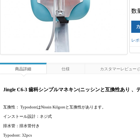
数
レポ
商品詳細
仕様
カスタマーレビュー (3
Jingle C6-3 歯科シンプルマネキン(ニッシンと互換性あり
互換性： TypodontはNissin Kilgoreと互換性があります。
インストール設計：ネジ式
排水管：排水管付き
Typodont: 32pcs