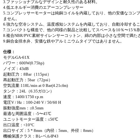
3.ファッショナブルなデザインと耐久性のある材料。
4.低エネルギー消費のエアーコンプレッサー
5.コンプレッサーモーターは純銅コイルを内蔵しており、他の安価なコン
ません。
6.強力な空冷システム、温度感知システムを内蔵しており、自動冷却する
7.コンパクトな構造で、他の同様の製品と比較してスペースを10％〜15％
8.複合NBR/PVC素材サイレンサーコットン、綿の内部は小さな空間で満た
9.銅合金排水弁、安価な鉄やアルミニウムタイプではありません。
仕様：
モデルGA-61X
パワー：600W(0.75hp)
ノイズ：43dB
起動圧力：8Bar（115psi）
再起動圧力：5bar（72psi）
空気流量:118L/min at 0 Bar(4.21cfm)
タンク：24L（6.35ガロン）
速度：1400/1750 r.p.m
電圧V / Hz：100-240 V / 50/60 H
振動強度mm：≤0.5mm
最適な周囲温度：-5〜45℃
ユニットモーター温度：≤50℃
出口温度：<10°C
出口サイズ：5 * 8mm（内径：5mm、外径：8mm）
機械保護クラス：BレベルIP43