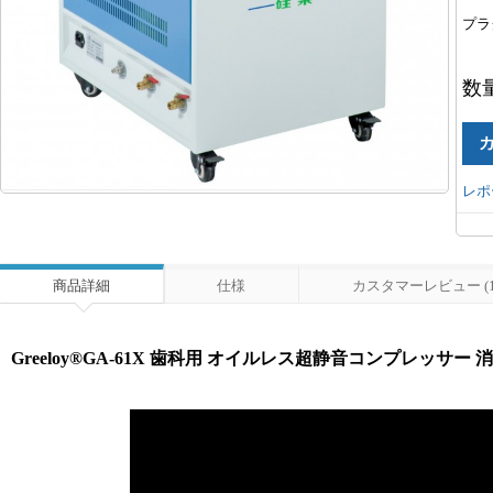
プラ
数
レポ
商品詳細
仕様
カスタマーレビュー (1
Greeloy®GA-61X 歯科用 オイルレス超静音コンプレッサー