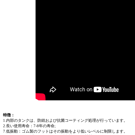
特徴：
1.内部のタンクは、防錆および抗菌コーティング処理が行っています。
2.長い使用寿命：7-8年の寿命;
7.低振動：ゴム製のフットはその振動をより低いレベルに制限します。