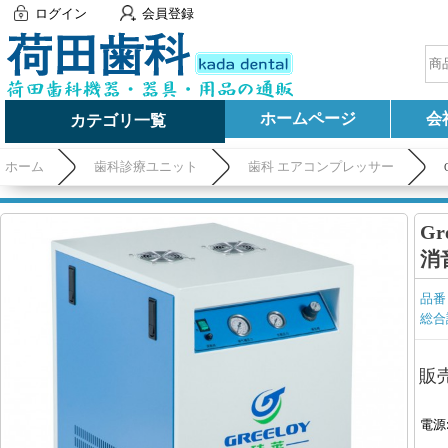
ログイン
会員登録
ホームページ
会
カテゴリ一覧
ホーム
歯科診療ユニット
歯科 エアコンプレッサー
G
消
品番
総合
販
電源