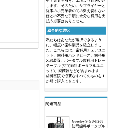
中間業者を省き、工場より直送いた
します。そのため、サプライヤーと
従来の小売業者の間の数え切れない
ほどの不要な手順に余分な費用を支
払う必要はありません。
総合的な選択
私たちはあなたが選択できるよう
に、幅広い歯科製品を確立しまし
た。これらには、歯科用チェアユニ
ット、歯科用ハンドピース、歯科用
X 線装置、ポータブル歯科用トレー
テーブル (訪問歯科ポータブルユニ
ット)、滅菌器などが含まれます。
歯科医院で必要なすべてのものを 1
か所で購入できます。
関連商品
Greeloy® GU-P208
訪問歯科ポータブル