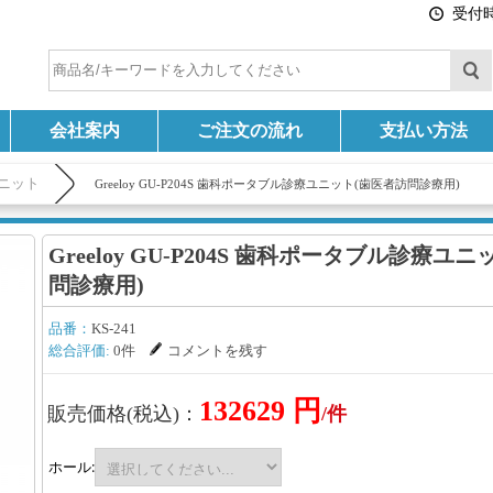
受付時間
会社案内
ご注文の流れ
支払い方法
ニット
Greeloy GU-P204S 歯科ポータブル診療ユニット(歯医者訪問診療用)
Greeloy GU-P204S 歯科ポータブル診療ユ
問診療用)
品番：
KS-241
総合評価:
0件
コメントを残す
132629 円
販売価格(税込)：
/件
ホール: