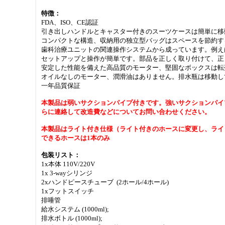
特徴：
FDA、ISO、CE認証
引き出しハンドルとキャスター付きのスーツケースは簡単に移
コンパクトな構造、収納用の独立型バッグはスペースを節約す
歯科治療ユニットの関連操作システムから成っています。例え
セットアップと操作が簡単です。部品を正しく取り付けて、正
安定した性能を備えた高品質のモーター、堅固なボックスは転落
オイルなしのモーター、潤滑油はありません。排水瓶は移動し
一年品質保証
本製品は弱いサクションパイプ付きです。強いサクションパイ
らに連絡して改造費などについてお問い合わせください。
本製品はライト付き仕様（ライト付きのホースに変更し、ライ
できるホースは1本のみ
包装リスト：
1x本体 110V/220V
1x 3-wayシリンジ
2xハンドピースチューブ (2ホール/4ホール)
1xフットスイッチ
排唾管
給水システム (1000ml);
排水ボトル (1000ml);