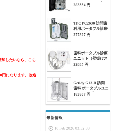
ユニット( コンプレ
283554 円
ッサー + 医療用マイ
クロモーター + 光照
射器 + 超音波スケー
TPC PC2630 訪問歯
ラー)
科用ポータブル診療
ユニット コンプレッ
277827 円
サー付き
歯科ポータブル診療
ユニット（壁掛けス
増加したいなら、こち
タイル）
22995 円
0円になります。改造
Getidy G13-B 訪問
歯科 ポータブルユニ
ット コンプレッサー
183807 円
+ 樹脂照射器 付き
2/4H
最新情報
10 Feb 2026 03:52:33