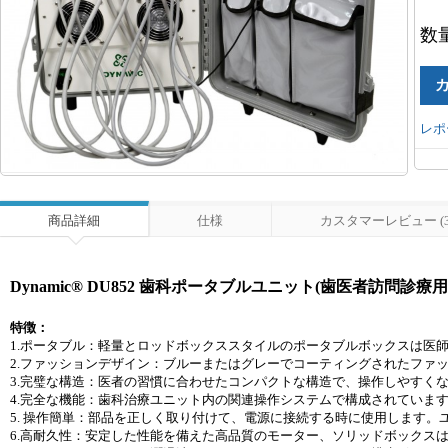
数
レポ
商品詳細
仕様
カスタマーレビュー (3
Dynamic® DU852 歯科ポータブルユニット(歯医者訪問診療用
特徴：
1.ポータブル：軽量とロッドボックススタイルのポータブルボックスは医
2.ファッションデザイン：ブルーまたはグレーでコーティングされたファ
3.完璧な構造：医者の習慣に合わせたコンパクトな構造で、操作しやすく
4.完全な機能：歯科治療ユニット内の関連操作システムで構成されていま
5. 操作簡単：部品を正しく取り付けて、電源に接続する時に使用します
6.高耐久性：安定した性能を備えた高品質のモーター、ソリッドボックスは落