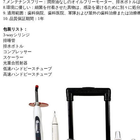
7.メンテナンスフリー：潤滑油なしのオイルフリーモーター、排水ボトル
8.環境に優しい：細菌を付着させた異物は、感染を避けるために別々に処
9. 適用範囲：歯科病院、歯科医院、軍隊および屋外の歯科治療または治療
10. 品質保証期間：1年
包装リスト：
3-wayシリンジ
排唾管
排水ボトル
コンプレッサー
スケーラー
光重合照射器
低速ハンドピースチューブ
高速ハンドピースチューブ