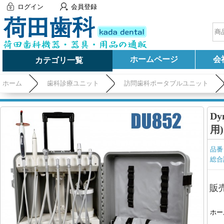
ログイン
会員登録
ホームページ
会
カテゴリ一覧
ホーム
歯科診療ユニット
訪問歯科ポータブルユニット
D
用)
品番
総合
販
ホー