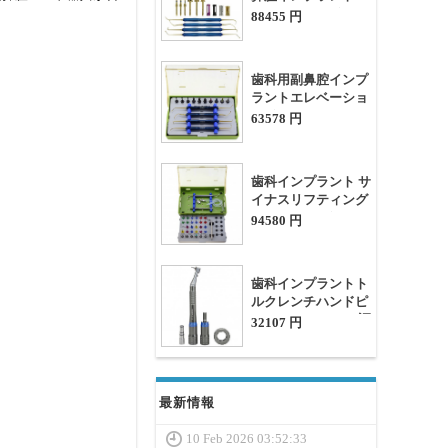
レベーションドリル
88455 円
ストッパー ハンド器
具キット
歯科用副鼻腔インプ
ラントエレベーショ
ンドリルストッパー
63578 円
ハンド器具キット
歯科インプラント サ
イナスリフティング
キット CAS ドリル
94580 円
ストッパーキット 油
圧式メンブレンリフ
ター
歯科インプラントト
ルクレンチハンドピ
ース （20/35 N/cm調
32107 円
節可能） 消毒ボック
ス付き
最新情報
10 Feb 2026 03:52:33