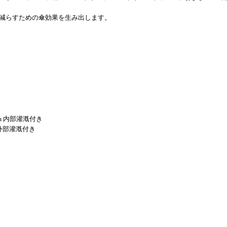
減らすための傘効果を生み出します。
cm 内部灌漑付き
m、外部灌漑付き