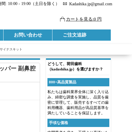
: 10:00 - 19:00（土日を除く）
Kadashika.jp@gmail.com
カートを見る:0 円
お問い合わせ
ご注文追跡
具 サイナスキット
どうして、荷田歯科
トッパー 副鼻腔
（kadashika.jp）を選びますか？
800+高品質製品
私たちは歯科業界全体に深く入り込
み、綿密な調査を実施し、品質を厳
密に管理して、販売するすべての歯
科用機器、歯科用品が高品質基準を
満たしていることを保証します。
手頃な価格