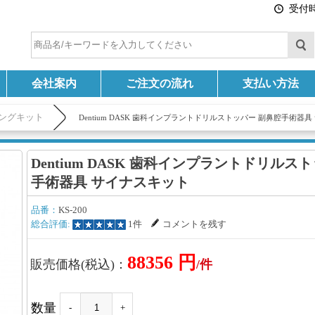
受付時間
会社案内
ご注文の流れ
支払い方法
ングキット
Dentium DASK 歯科インプラントドリルストッパー 副鼻腔手術器
Dentium DASK 歯科インプラントドリルス
手術器具 サイナスキット
品番：
KS-200
総合評価:
1件
コメントを残す
88356 円
販売価格(税込)：
/件
数量
-
+