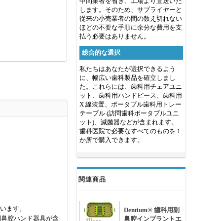
中間業者を省き、工場より直送いた
します。そのため、サプライヤーと
従来の小売業者の間の数え切れない
ほどの不要な手順に余分な費用を支
払う必要はありません。
総合的な選択
私たちはあなたが選択できるよう
に、幅広い歯科製品を確立しまし
た。これらには、歯科用チェアユニ
ット、歯科用ハンドピース、歯科用
X 線装置、ポータブル歯科用トレー
テーブル (訪問歯科ポータブルユニ
ット)、滅菌器などが含まれます。
歯科医院で必要なすべてのものを 1
か所で購入できます。
関連商品
ています。
Dentium® 歯科用副
副鼻腔ハンド器具が含
鼻腔インプラントエ