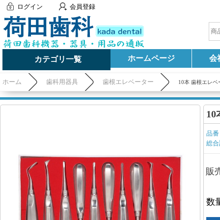
ログイン
会員登録
ホームページ
会
カテゴリ一覧
ホーム
歯科用器具
歯根エレベーター
10本 歯根エレ
1
品番
総合
販
数