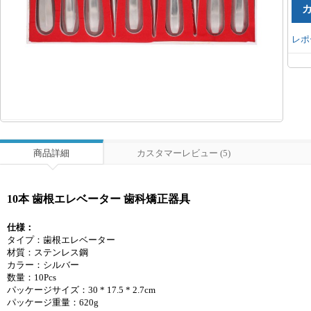
レポ
商品詳細
カスタマーレビュー (5)
10本 歯根エレベーター 歯科矯正器具
仕様：
タイプ：歯根エレベーター
材質：ステンレス鋼
カラー：シルバー
数量：10Pcs
パッケージサイズ：30 * 17.5 * 2.7cm
パッケージ重量：620g