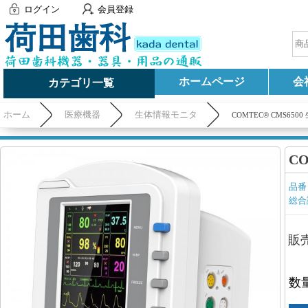
ログイン
会員登録
ホームページ
会
カテゴリ一覧
ホーム
医療機器
生体情報モニタ
COMTEC® CMS65
C
品番
総合
販
数