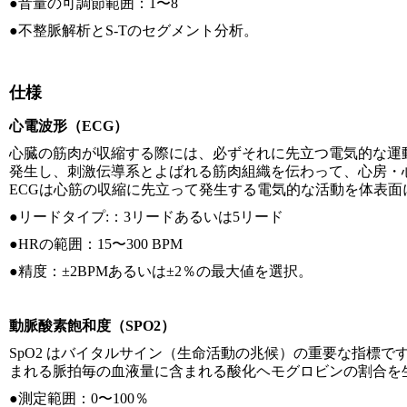
●音量の可調節範囲：1〜8
●不整脈解析とS-Tのセグメント分析。
仕様
心電波形（ECG）
心臓の筋肉が収縮する際には、必ずそれに先立つ電気的な運
発生し、刺激伝導系とよばれる筋肉組織を伝わって、心房・
ECGは心筋の収縮に先立って発生する電気的な活動を体表
●リードタイプ:：3リードあるいは5リード
●HRの範囲：15〜300 BPM
●精度：±2BPMあるいは±2％の最大値を選択。
動脈酸素飽和度（SPO2）
SpO2 はバイタルサイン（生命活動の兆候）の重要な指標
まれる脈拍毎の血液量に含まれる酸化ヘモグロビンの割合を生
●測定範囲：0〜100％