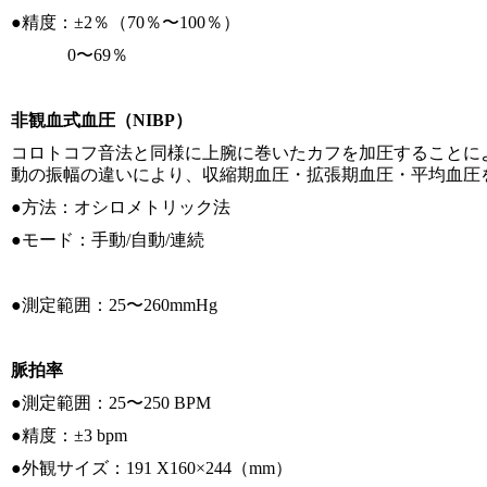
●精度：±2％（70％〜100％）
0〜69％
非観血式血圧（NIBP）
コロトコフ音法と同様に上腕に巻いたカフを加圧することに
動の振幅の違いにより、収縮期血圧・拡張期血圧・平均血圧
●方法：オシロメトリック法
●モード：手動/自動/連続
●測定範囲：25〜260mmHg
脈拍率
●測定範囲：25〜250 BPM
●精度：±3 bpm
●外観サイズ：191 X160×244（mm）