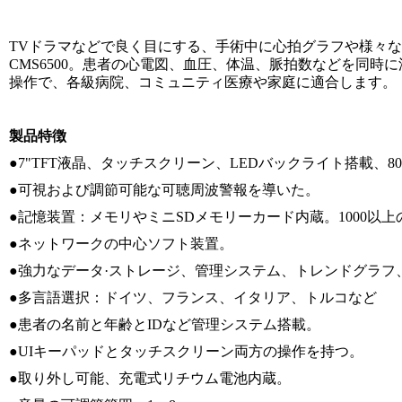
TVドラマなどで良く目にする、手術中に心拍グラフや様々
CMS6500。患者の心電図、血圧、体温、脈拍数などを同
操作で、各級病院、コミュニティ医療や家庭に適合します。
製品特徴
●7"TFT液晶、タッチスクリーン、LEDバックライト搭載、80
●可視および調節可能な可聴周波警報を導いた。
●記憶装置：メモリやミニSDメモリーカード内蔵。1000以
●ネットワークの中心ソフト装置。
●強力なデータ·ストレージ、管理システム、トレンドグラフ
●多言語選択：ドイツ、フランス、イタリア、トルコなど
●患者の名前と年齢とIDなど管理システム搭載。
●UIキーパッドとタッチスクリーン両方の操作を持つ。
●取り外し可能、充電式リチウム電池内蔵。