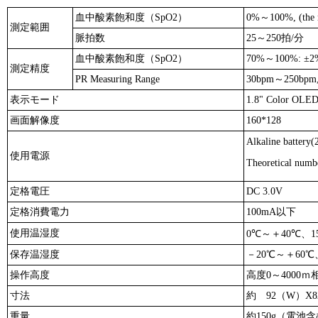
血中酸素飽和度（SpO2）
0%～100%, (the r
測定範囲
脈拍数
25～250拍/分
血中酸素飽和度（SpO2）
70%～100%: ±2% 
測定精度
PR Measuring Range
30bpm～250bpm, (
表示モード
1.8" Color OLED
画面解像度
160*128
Alkaline battery
使用電源
Theoretical numbe
定格電圧
DC 3.0V
定格消費電力
100mA以下
使用温湿度
0℃～＋40℃、
保存温湿度
－20℃～＋60
操作高度
高度0～4000ｍ
寸法
約 92（W）X8
重量
約150g（電池