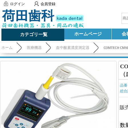
ログイン
会員登録
ホームページ
会
カテゴリ一覧
ホーム
医療機器
血中酸素濃度測定器
COMTEC® C
C
（
品番
総合
販
数