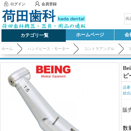
ログイン
会員登録
ホームページ
会
カテゴリ一覧
ホーム
ハンドピース・モーター
コントラアングル
B
ピ
品番
総合
販
数