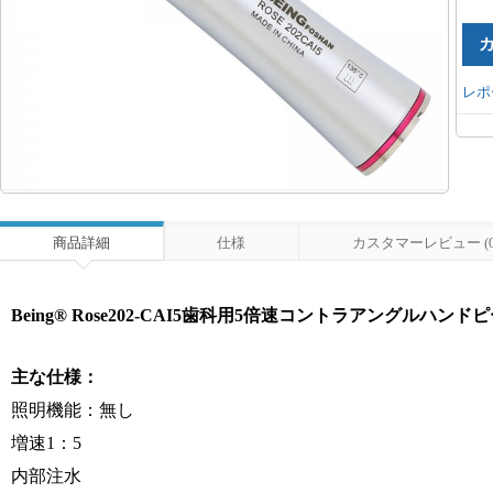
レポ
商品詳細
仕様
カスタマーレビュー (0
Being® Rose202-CAI5歯科用5倍速コントラアングルハン
主な仕様：
照明機能：無し
増速1：5
内部注水