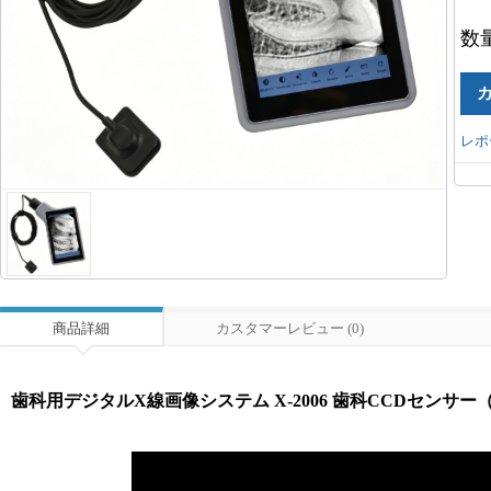
数
レポ
商品詳細
カスタマーレビュー (0)
歯科用デジタルX線画像システム X-2006 歯科CCDセンサ