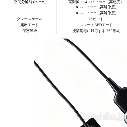
空間分解能 (lp/mm)
実測値：14～16 lp/mm（高感度）
18～20 lp/mm（高解像度）
18～20 lp/mm（高解像度）
グレースケール
16ビット
露出モード
スマートAEDモード
保護等級
浸漬消毒に対応するIP68等級