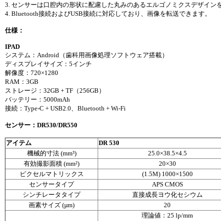
3. センサーは口腔内の形状に配慮した丸みのあるエルゴノミクスデザイ
4. Bluetooth接続およびUSB接続に対応しており、画像を転送できます。
仕様：
IPAD
システム：Android（歯科用画像処理ソフトウェア搭載）
ディスプレイサイズ：5インチ
解像度：720×1280
RAM：3GB
ストレージ：32GB + TF（256GB）
バッテリー：5000mAh
接続：Type-C + USB2.0、Bluetooth + Wi-Fi
センサー：DR530/DR550
アイテム
DR 530
機械的寸法 (mm³)
25.0×38.5×4.5
有効撮影面積 (mm²)
20×30
ピクセルマトリックス
(1.5M) 1000×1500
センサータイプ
APS CMOS
シンチレータタイプ
直接成長ヨウ化セシウム
画素サイズ (µm)
20
理論値：25 lp/mm