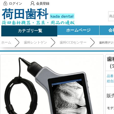
ログイン
会員登録
ホームページ
会
カテゴリ一覧
ホーム
歯科レントゲン
歯科CCDセンサー
歯科用デジ
歯
（
品番
総合
販
モデ