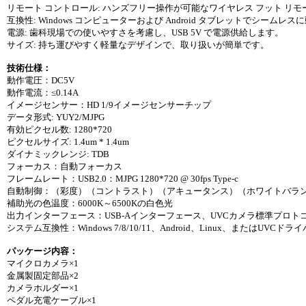
リモート コントロール: ハンズフリー操作が可能なワイヤレス フット リモ
互換性: Windows コンピューターおよび Android タブレットでシームレ
電源: 歯科現場での使いやすさを考慮し、USB 5V で電源供給します。
サイズ: 持ち運びやすく軽量なデザインで、取り扱いが簡単です。
技術仕様：
動作電圧：DC5V
動作電流：≤0.14A
イメージセンサー：HD 1/9イメージセンサーチップ
データ形式: YUY2/MJPG
有効ピクセル数: 1280*720
ピクセルサイズ: 1.4um * 1.4um
ダイナミックレンジ: TDB
フォーカス：自動フォーカス
フレームレート：USB2.0：MJPG 1280*720 @ 30fps Type-c
自動制御：（彩度）（コントラスト）（アキュータンス）（ホワイトバラ
補助光の色温度：6000K～6500Kの白色光
出力インターフェース：USB-Aインターフェース、UVCカメラ標準プロト
システム互換性：Windows 7/8/10/11、Android、Linux、またはUVCドラ
パッケージ内容：
マイクロカメラ×1
金属製固定部品×2
カメラホルダー×1
ペダル充電ケーブル×1