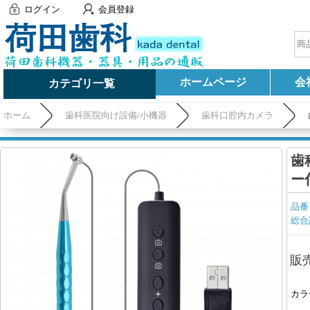
ログイン
会員登録
ホームページ
会
カテゴリ一覧
ホーム
歯科医院向け設備/小機器
歯科口腔内カメラ
歯
ー
品番
総合
販
カラ