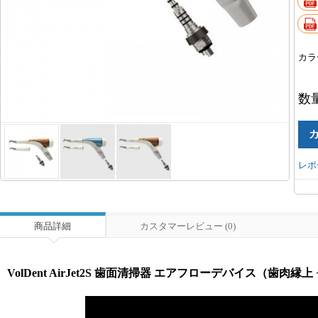
カラ
数
レポ
商品詳細
カスタマーレビュー (0)
VolDent AirJet2S 歯面清掃器 エアフローデバイス（歯肉縁