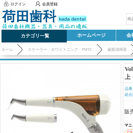
ログイン
会員登録
ホームページ
会
カテゴリ一覧
ホーム
スケーラー・ホワイトニング・PMTC
歯面清掃器
V
上
品番
総合
販
マニ