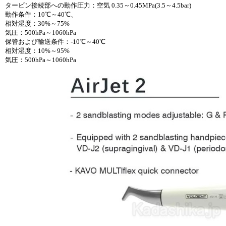
タービン接続部への動作圧力：空気 0.35～0.45MPa(3.5～4.5bar)
動作条件：10℃～40℃、
相対湿度：30%～75%
気圧：500hPa～1060hPa
保管および輸送条件：-10℃～40℃
相対湿度：10%～95%
気圧：500hPa～1060hPa