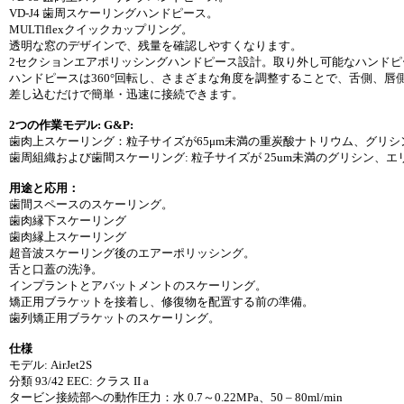
VD-J4 歯周スケーリングハンドピース。
MULTlflexクイックカップリング。
透明な窓のデザインで、残量を確認しやすくなります。
2セクションエアポリッシングハンドピース設計。取り外し可能なハンド
ハンドピースは360°回転し、さまざまな角度を調整することで、舌側、
差し込むだけで簡単・迅速に接続できます。
2つの作業モデル: G&P:
歯肉上スケーリング：粒子サイズが65μm未満の重炭酸ナトリウム、グリ
歯周組織および歯間スケーリング: 粒子サイズが 25um未満のグリシン、
用途と応用：
歯間スペースのスケーリング。
歯肉縁下スケーリング
歯肉縁上スケーリング
超音波スケーリング後のエアーポリッシング。
舌と口蓋の洗浄。
インプラントとアバットメントのスケーリング。
矯正用ブラケットを接着し、修復物を配置する前の準備。
歯列矯正用ブラケットのスケーリング。
仕様
モデル: AirJet2S
分類 93/42 EEC: クラス II a
タービン接続部への動作圧力：水 0.7～0.22MPa、50 – 80ml/min