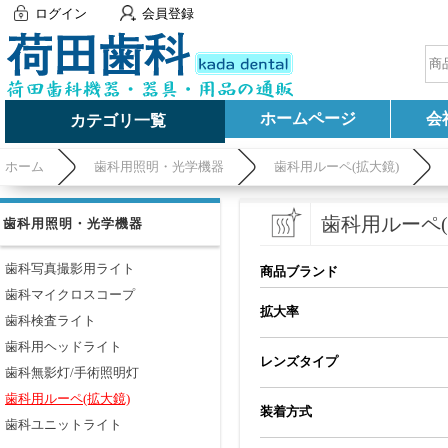
ログイン
会員登録
ホームページ
会
カテゴリ一覧
ホーム
歯科用照明・光学機器
歯科用ルーペ(拡大鏡)
歯科用ルーペ(
歯科用照明・光学機器
歯科写真撮影用ライト
商品ブランド
歯科マイクロスコープ
拡大率
歯科検査ライト
歯科用ヘッドライト
レンズタイプ
歯科無影灯/手術照明灯
歯科用ルーペ(拡大鏡)
装着方式
歯科ユニットライト