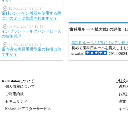
すか?
12 Mar 2024 08:50:34
歯科レントゲン機器を使用する際
にどのように防護されますか？
08 Mar 2024 07:19:11
歯科用ルーペ(拡大鏡) の評価 . 
インプラントトルクハンドピース
の技術原理
歯科用ルーペ 3.5倍ガリレアン拡大
06 Mar 2024 08:39:34
初めて歯科用ルーペを購入しまし
歯内療法実習用模型歯の特徴は何
sawako
29/11/2024
ですか？
Kadashikaについて
ご注文
個人情報について
送料
ご利用約款
お支
セキュリティ
注文
Kadashikaアフターサービス
キャ