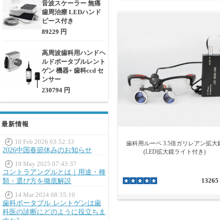
2.歯科用ルーペの光学
音波スケーラー 無痛
歯周治療 LEDハンド
ガリレオルーペは
ピース付き
リレオルーペの使
89229 円
調整する必要がな
ケプラー式ルーペ
高周波歯科用ハンドヘ
ルドポータブルレント
ゲン 機器+ 歯科ccd セ
ンサー
230794 円
最新情報
10 Feb 2026 03:52:33
歯科用ルーペ 3.5倍ガリレアン拡大
2026中国春節休みのお知らせ
(LED拡大鏡ライト付き)
19 May 2025 07:43:37
コントラアングルとは｜用途・種
13265
類・選び方を徹底解説
14 Mar 2024 08:35:10
歯科ポータブル レントゲンは歯
科医の診断にどのように役立ちま