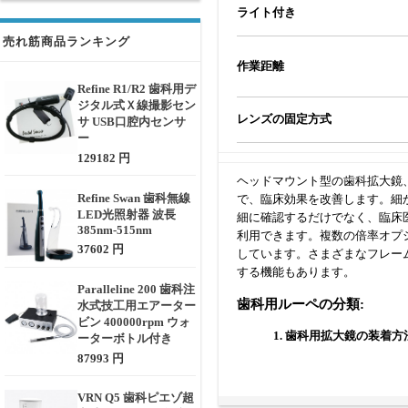
ライト付き
売れ筋商品ランキング
作業距離
Refine R1/R2 歯科用デ
ジタル式Ｘ線撮影セン
レンズの固定方式
サ USB口腔内センサ
ー
129182 円
ヘッドマウント型の歯科拡大鏡
Refine Swan 歯科無線
で、臨床効果を改善します。細
LED光照射器 波長
細に確認するだけでなく、臨床
385nm-515nm
利用できます。複数の倍率オプ
37602 円
しています。さまざまなフレー
する機能もあります。
Paralleline 200 歯科注
歯科用ルーペの分類:
水式技工用エアーター
ビン 400000rpm ウォ
1. 歯科用拡大鏡の装着
ーターボトル付き
87993 円
メガネ型はTTL ル
（一般的に眼鏡レ
VRN Q5 歯科ピエゾ超