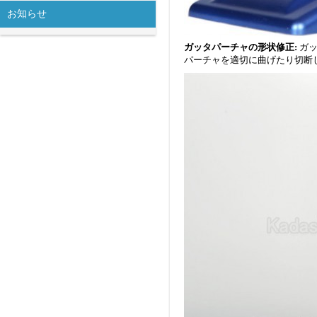
お知らせ
ガッタパーチャの形状修正:
ガッ
パーチャを適切に曲げたり切断