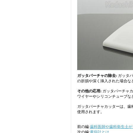
ガッタパーチャの除去:
ガッタ
の折損や深く挿入された場合な
その他の応用:
ガッタパーチャ
ワイヤーやシリコンチューブな
ガッタパーチャカッターは、歯
使用されます。
前の編:
歯科医師や歯科衛生士が
次の編:
黄疸計とは