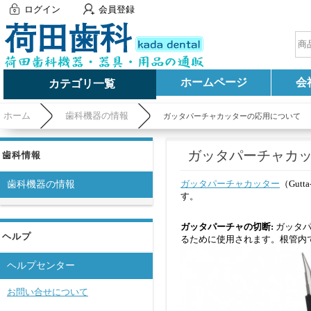
ログイン
会員登録
ホームページ
会
カテゴリ一覧
ホーム
歯科機器の情報
ガッタパーチャカッターの応用について
ガッタパーチャカ
歯科情報
ガッタパーチャカッター
（Gut
歯科機器の情報
す。
ガッタパーチャの切断:
ガッタ
ヘルプ
るために使用されます。根管内
ヘルプセンター
お問い合せについて