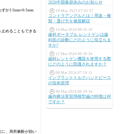
2026中国春節休みのお知らせ
.5mm×0.5mm
19 May 2025 07:43:37
コントラアングルとは｜用途・種
類・選び方を徹底解説
14 Mar 2024 08:35:10
を止めることもできる
歯科ポータブル レントゲンは歯
科医の診断にどのように役立ちま
すか?
12 Mar 2024 08:50:34
歯科レントゲン機器を使用する際
にどのように防護されますか？
08 Mar 2024 07:19:11
インプラントトルクハンドピース
の技術原理
06 Mar 2024 08:39:34
歯内療法実習用模型歯の特徴は何
ですか？
次に、局所麻酔が効い