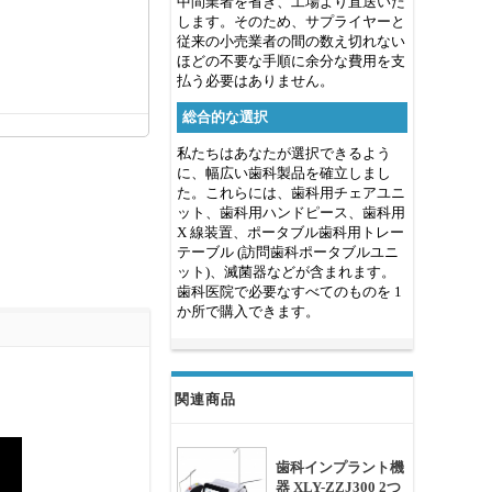
中間業者を省き、工場より直送いた
します。そのため、サプライヤーと
従来の小売業者の間の数え切れない
ほどの不要な手順に余分な費用を支
払う必要はありません。
総合的な選択
私たちはあなたが選択できるよう
に、幅広い歯科製品を確立しまし
た。これらには、歯科用チェアユニ
ット、歯科用ハンドピース、歯科用
X 線装置、ポータブル歯科用トレー
テーブル (訪問歯科ポータブルユニ
ット)、滅菌器などが含まれます。
歯科医院で必要なすべてのものを 1
か所で購入できます。
関連商品
歯科インプラント機
器 XLY-ZZJ300 2つ