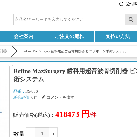
受付時間
会社案内
ご注文の流れ
支払い方法
削器
Refine MaxSurgery 歯科用超音波骨切削器 ピエゾボーン手術システム
Refine MaxSurgery 歯科用超音波骨切削器
術システム
品番：
KS-856
総合評価:
0件
コメントを残す
418473 円
販売価格(税込)：
/件
数量
-
+