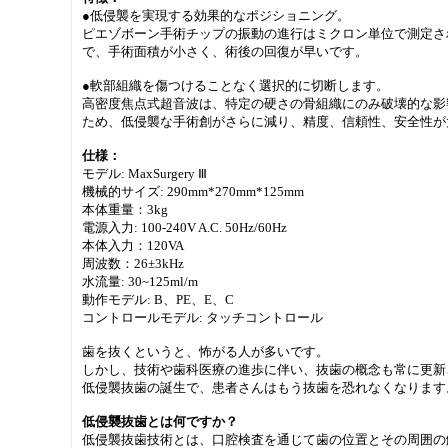
●低侵襲を実現する効果的なポジショニング。
ピエゾボーン手術チップの振動の進行はミクロン単位で測定され、
で、手術面積が小さく、術後の回復が早いです。
●軟部組織を傷つけることなく選択的に切断します。
高密度焦点式超音波は、特定の硬さの骨組織にのみ破壊的な影
ため、低侵襲な手術創がさらに減り、精度、信頼性、安全性が
仕様：
モデル: MaxSurgery Ⅲ
機械的サイズ: 290mm*270mm*125mm
本体重量：3kg
電源入力: 100-240V A.C. 50Hz/60Hz
本体入力：120VA
周波数：26±3kHz
水流量: 30~125ml/m
動作モデル: B、PE、E、C
コントロールモデル: タッチコントロール
歯を抜くというと、怖がる人が多いです。
しかし、技術や歯科医療の進歩に伴い、抜歯の概念も常に更新
低侵襲抜歯の誕生で、患者さんはもう抜歯を恐れなくなります
低侵襲抜歯とは何ですか？
低侵襲抜歯技術とは、口腔検査を通じて歯の位置とその周囲の