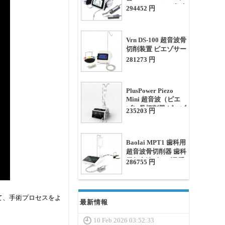
が1つになった (歯科
294452 円
用ピエゾサージェリ
ーとインプラントモ
ーター)
Vrn DS-100 超音波骨
切削装置 ピエゾサー
ジェリー
281273 円
PlusPower Piezo
Mini 超音波（ピエ
ゾ）骨切削器 ピエゾ
235203 円
手術ユニット
Baolai MPT1 歯科用
超音波骨切削器 歯科
用超音波ピエゾ骨手
286755 円
術装置
て、手術プロセスをよ
最新情報
10 Feb 2026 03:52:33