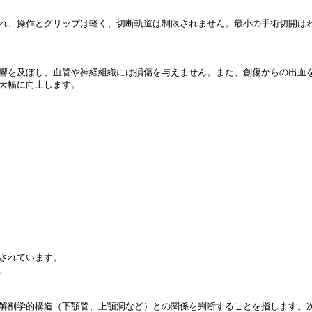
操作とグリップは軽く、切断軌道は制限されません。最小の手術切開はわずか3
響を及ぼし、血管や神経組織には損傷を与えません。また、創傷からの出血
大幅に向上します。
されています。
。
解剖学的構造（下顎管、上顎洞など）との関係を判断することを指します。