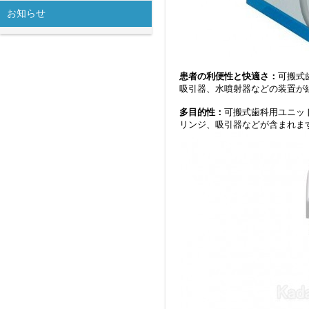
お知らせ
患者の利便性と快適さ：
可搬式
吸引器、水噴射器などの装置が
多目的性：
可搬式歯科用ユニッ
リンジ、吸引器などが含まれま