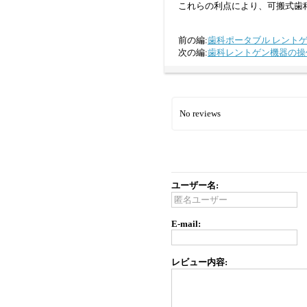
これらの利点により、可搬式歯
前の編:
歯科ポータブル レント
次の編:
歯科レントゲン機器の操
No reviews
ユーザー名:
E-mail:
レビュー内容: