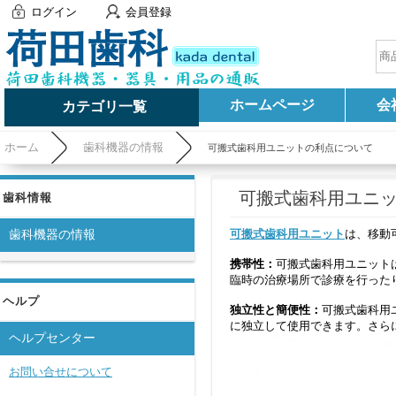
ログイン
会員登録
ホームページ
会
カテゴリ一覧
ホーム
歯科機器の情報
可搬式歯科用ユニットの利点について
可搬式歯科用ユニ
歯科情報
可搬式歯科用ユニット
は、移動
歯科機器の情報
携帯性：
可搬式歯科用ユニット
臨時の治療場所で診療を行った
ヘルプ
独立性と簡便性：
可搬式歯科用
に独立して使用できます。さら
ヘルプセンター
お問い合せについて