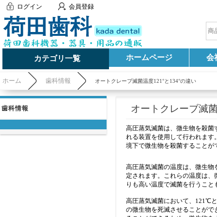
ログイン
会員登録
ホームページ
会
カテゴリ一覧
ホーム
歯科情報
オートクレーブ滅菌温度121°と134°の違い
オートクレーブ滅菌温
歯科情報
高圧蒸気滅菌は、微生物を殺菌
れる装置を使用して行われます
境下で微生物を殺菌することが
高圧蒸気滅菌の温度は、微生物を殺
定されます。これらの温度は、
りも高い温度で滅菌を行うこと
高圧蒸気滅菌において、121℃
の微生物を死滅させることができ